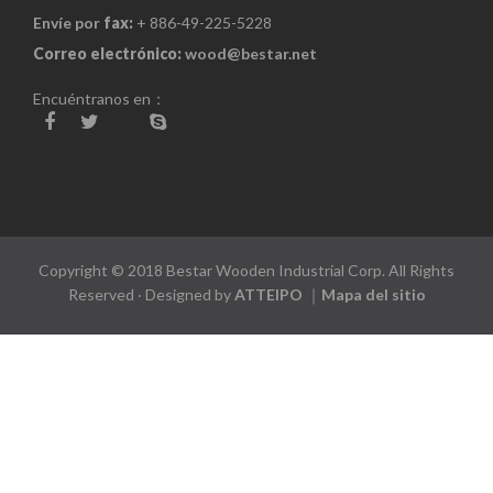
Envíe por
fax:
+ 886-49-225-5228
Correo electrónico:
wood@bestar.net
Encuéntranos en：
Copyright © 2018 Bestar Wooden Industrial Corp. All Rights
Reserved ‧ Designed by
ATTEIPO
｜
Mapa del sitio