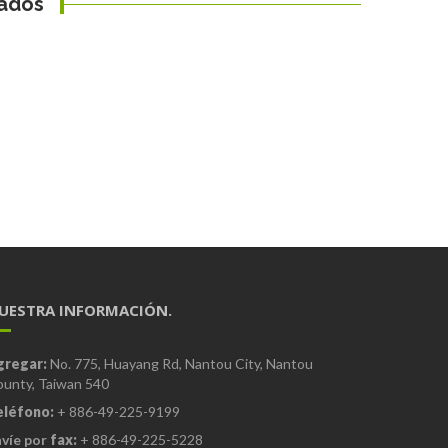
nados
UESTRA INFORMACIÓN.
gregar:
No. 775, Huayang Rd, Nantou City, Nantou
unty, Taiwan 540
eléfono:
+ 886-49-225-9199
víe por
fax:
+ 886-49-225-5228