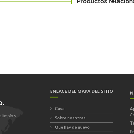
Productos relacio
ENLACE DEL MAPA DEL SITIO
N
p.
Casa
A
Co
 limpio y
Sobre nosotras
T
Qué hay de nuevo
En