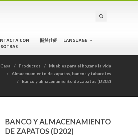
NTACTA CON
關於佳鉅
LANGUAGE
SOTRAS
Casa
Productos
Muebles para el hogar y la vida
Almacenamiento de zapatos, bancos y taburetes
Banco y almacenamiento de zapatos (D202)
BANCO Y ALMACENAMIENTO
DE ZAPATOS (D202)