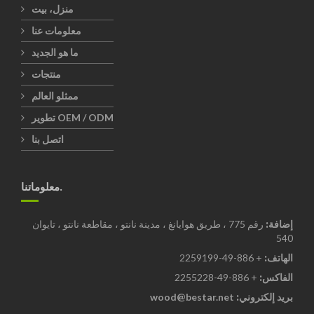
منزل، بيت
معلومات عنا
ما هو الجديد
منتجات
ممثلو العالم
تطوير OEM / ODM
اتصل بنا
معلوماتنا.
إضافة:
رقم 775 ، طريق هوايانغ ، مدينة نانتو ، مقاطعة نانتو ، تايوان
540
الهاتف:
+ 886-49-2259199
الفاكس:
+ 886-49-2255228
بريد إلكتروني:
wood@bestar.net